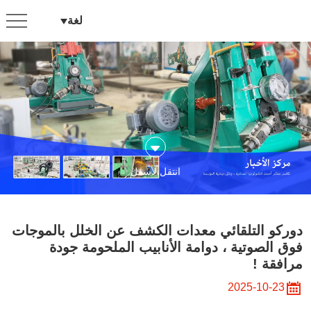
دوركو
لغة
التلقائي
معدات
الكشف
عن
الخلل
بالموجات
انتقل لأسفل
فوق
الصوتية
،
دوركو التلقائي معدات الكشف عن الخلل بالموجات
دوامة
فوق الصوتية ، دوامة الأنابيب الملحومة جودة
مرافقة !
الأنابيب
2025-10-23
الملحومة