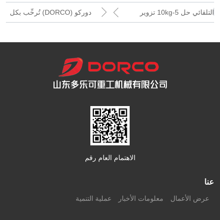
التلقائي حل 5-10kg تزوير
دوركو (DORCO) تُرحِّب بكل
الطويق !
شخص في عيد الأوسط
الخريف السعيد، وتُرجو لوطننا
أن يزدهر ويتقوى!
الاهتمام العام رقم
عنا
عرض الأعمال
معلومات الأخبار
عملية التنمية